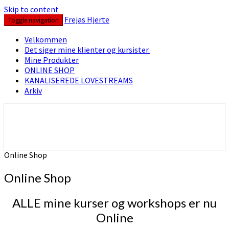
Skip to content
Frejas Hjerte
Toggle navigation
Velkommen
Det siger mine klienter og kursister.
Mine Produkter
ONLINE SHOP
KANALISEREDE LOVESTREAMS
Arkiv
Hjerte – Sjæl -Spirit
Frejas Hjerte
Online Shop
Online Shop
ALLE mine kurser og workshops er nu
Online