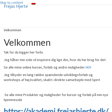
Skip to content
Frejas Hjerte
Toggle
navigation
Frejas Hjerte
Hjerte – Sjæl -Spirit
Velkommen
Velkommen
Tak for du kigger her forbi.
Jeg håber min side vil inspirere dig lige der, hvor du har brug for det.
Se alle mine online kurser, forløb og andre muligheder
HER
Jeg tilbyder en lang række spændende udviklingsforløb og
workshops af høj kvalitet, skabt i direkte samarbejde med Spirit
Se alle mine Produkter og muligheder for kurser og forløb på min nye
hjemmeside
https://akademi.frejashjerte.dk/