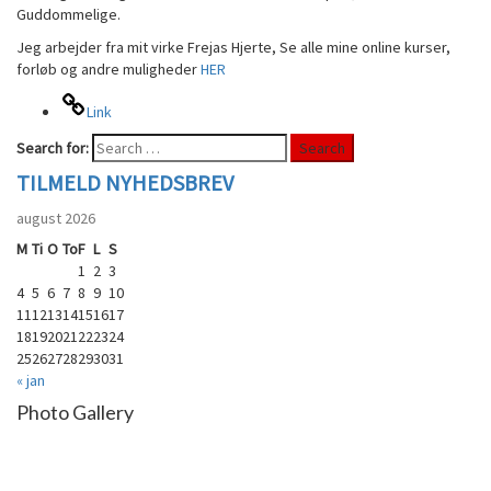
Guddommelige.
Jeg arbejder fra mit virke Frejas Hjerte, Se alle mine online kurser,
forløb og andre muligheder
HER
Link
Search for:
Search
TILMELD NYHEDSBREV
august 2026
M
Ti
O
To
F
L
S
1
2
3
4
5
6
7
8
9
10
11
12
13
14
15
16
17
18
19
20
21
22
23
24
25
26
27
28
29
30
31
« jan
Photo Gallery