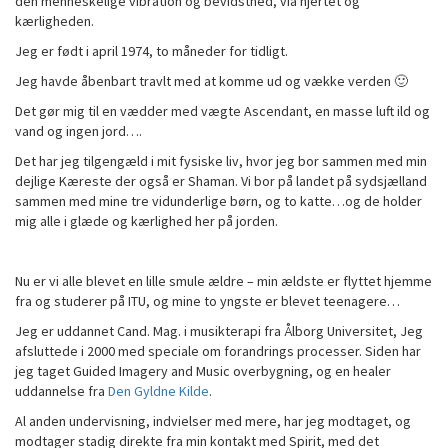
den menneskelige vibration og bevidsthed, via hjertet og
kærligheden.
Jeg er født i april 1974, to måneder for tidligt.
Jeg havde åbenbart travlt med at komme ud og vække verden 🙂
Det gør mig til en vædder med vægte Ascendant, en masse luft ild og
vand og ingen jord….
Det har jeg tilgengæld i mit fysiske liv, hvor jeg bor sammen med min
dejlige Kæreste der også er Shaman. Vi bor på landet på sydsjælland
sammen med mine tre vidunderlige børn, og to katte…og de holder
mig alle i glæde og kærlighed her på jorden.
Nu er vi alle blevet en lille smule ældre – min ældste er flyttet hjemme
fra og studerer på ITU, og mine to yngste er blevet teenagere…
Jeg er uddannet Cand. Mag. i musikterapi fra Ålborg Universitet, Jeg
afsluttede i 2000 med speciale om forandrings processer. Siden har
jeg taget Guided Imagery and Music overbygning, og en healer
uddannelse fra
Den Gyldne Kilde
.
Al anden undervisning, indvielser med mere, har jeg modtaget, og
modtager stadig direkte fra min kontakt med Spirit, med det