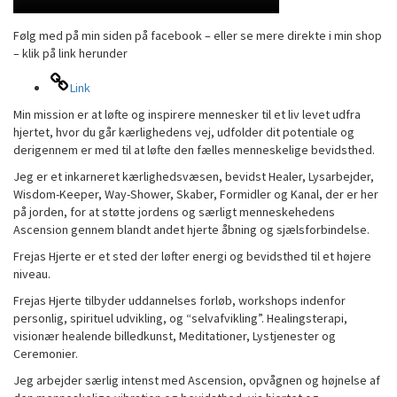
Følg med på min siden på facebook – eller se mere direkte i min shop
– klik på link herunder
Link
Min mission er at løfte og inspirere mennesker til et liv levet udfra
hjertet, hvor du går kærlighedens vej, udfolder dit potentiale og
derigennem er med til at løfte den fælles menneskelige bevidsthed.
Jeg er et inkarneret kærlighedsvæsen, bevidst Healer, Lysarbejder,
Wisdom-Keeper, Way-Shower, Skaber, Formidler og Kanal, der er her
på jorden, for at støtte jordens og særligt menneskehedens
Ascension gennem blandt andet hjerte åbning og sjælsforbindelse.
Frejas Hjerte er et sted der løfter energi og bevidsthed til et højere
niveau.
Frejas Hjerte tilbyder uddannelses forløb, workshops indenfor
personlig, spirituel udvikling, og “selvafvikling”. Healingsterapi,
visionær healende billedkunst, Meditationer, Lystjenester og
Ceremonier.
Jeg arbejder særlig intenst med Ascension, opvågnen og højnelse af